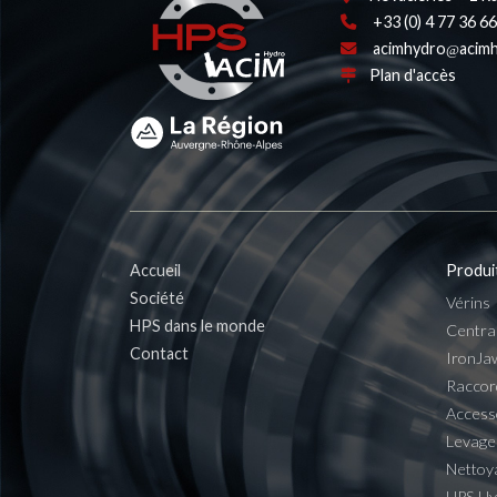
+33 (0) 4 77 36 66
acimhydro
acimh
Plan d'accès
Accueil
Produi
Société
Vérins
HPS dans le monde
Centra
Contact
IronJa
Raccor
Access
Levage
Nettoy
HPS H