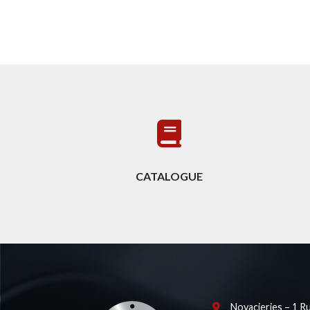
CATALOGUE
Novacieries – 1 R