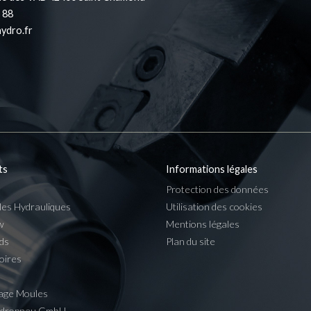
 88
ydro.fr
ts
Informations légales
Protection des données
les Hydrauliques
Utilisation des cookies
w
Mentions légales
ds
Plan du site
oires
age Moules
ydropneu GmbH