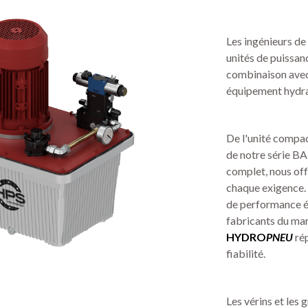
Les ingénieurs de
unités de puissan
combinaison avec 
équipement hydra
De l'unité compac
de notre série BA
complet, nous off
chaque exigence. 
de performance él
fabricants du mar
HYDRO
PNEU
ré
fiabilité.
Les vérins et les