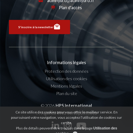
acimhydro
acimhydro.fr
Plan d'accès
S'inscrire à la newsletter
Informations légales
Protection des données
Utilisation des cookies
Mentions légales
Plan du site
© 2026
HPS International
Ce site utilise des cookies pour vous offrir le meilleur service. En
by
Agence Web sercopointweb
poursuivant votre navigation, vous acceptez l’utilisation de cookies sur
ce site.
Plus de détails peuvent être trouvés dans la page
Utilisation des