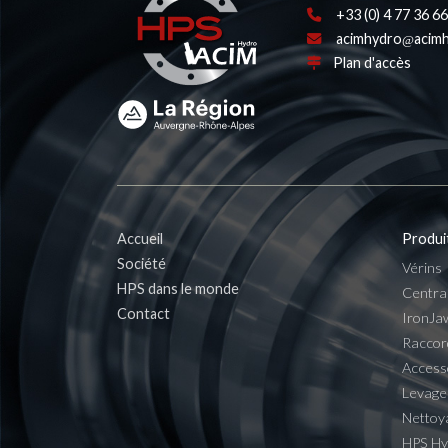
+33 (0) 4 77 36 66
acimhydro
acimh
Plan d'accès
Accueil
Produi
Société
Vérins
HPS dans le monde
Centra
Contact
IronJa
Raccor
Access
Levage
Nettoy
HPS H