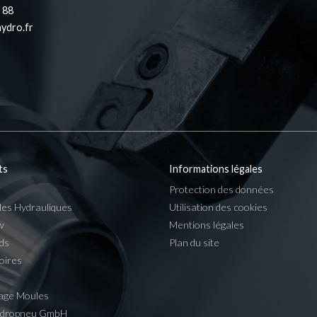
 88
ydro.fr
ts
Informations légales
Protection des données
les Hydrauliques
Utilisation des cookies
w
Mentions légales
ds
Plan du site
oires
age Moules
ydropneu GmbH