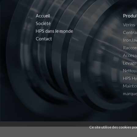
Accueil
Produi
Société
Vérins
HPS dans le monde
Centra
Contact
IronJa
Raccor
Access
Levage
Nettoy
HPS H
Mainte
marqu
Ce site utilise des cookies po