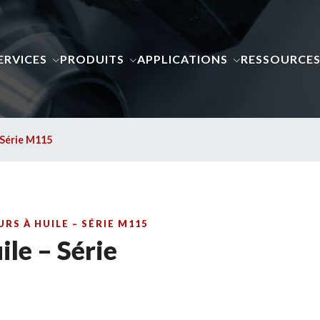
ERVICES
PRODUITS
APPLICATIONS
RESSOURCE
 Série M115
S À HUILE – SÉRIE M115
ile – Série