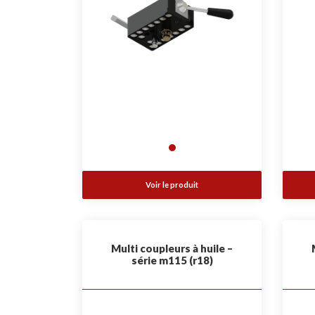
Voir le produit
Multi coupleurs à huile –
série m115 (r18)