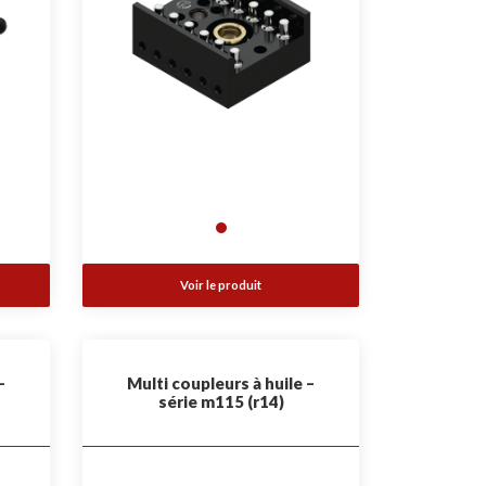
Voir le produit
–
Multi coupleurs à huile –
série m115 (r14)