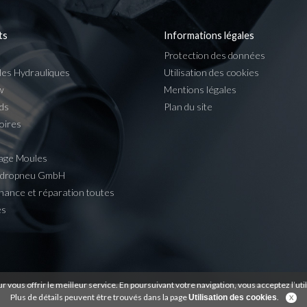
ts
Informations légales
Protection des données
les Hydrauliques
Utilisation des cookies
w
Mentions légales
ds
Plan du site
oires
age Moules
ydropneu GmbH
nance et réparation toutes
es
ur vous offrir le meilleur service. En poursuivant votre navigation, vous acceptez l’util
Plus de détails peuvent être trouvés dans la page
.
Utilisation des cookies