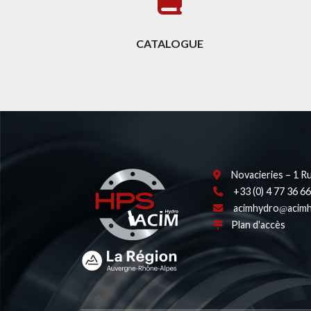
CATALOGUE
Novacieries – 1 R
+33 (0) 4 77 36 66
acimhydro
acimh
Plan d'accès