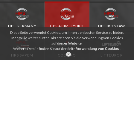
HPS GERMANY
HPS ACIM HYDRO
HPS IRONJAW
Diese Seite verwendet Cookies, um Ihnen den besten Service zu bieten.
Indem Sie weiter surfen, akzeptieren Sie die Verwendung von Cookies
auf dieser Website.
Weitere Details finden Sie auf der Seite
.
Verwendung von Cookies
HPS SAPEM
CODIPRO
LIFTEUROP
ANWENDUNGEN
Tiefbau
K