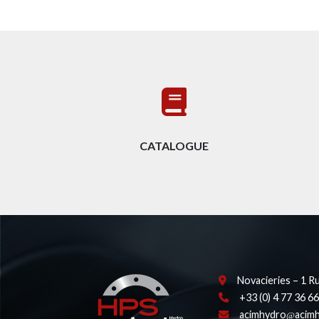
CATALOGUE
Novacieries – 1 R
+33 (0) 4 77 36 66
acimhydro
acimh