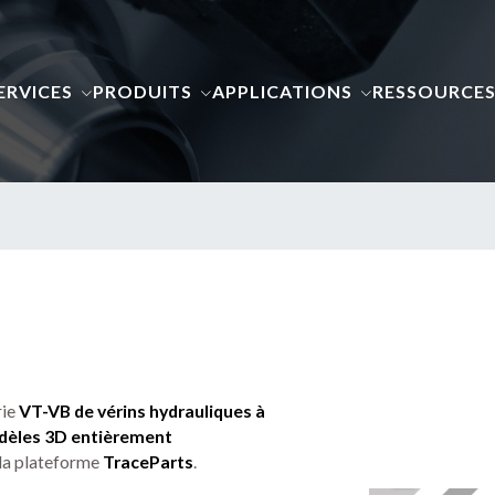
ERVICES
PRODUITS
APPLICATIONS
RESSOURCE
rie
VT-VB de vérins hydrauliques à
èles 3D entièrement
 la plateforme
TraceParts
.