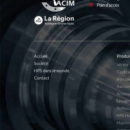
Plan d'accès
Accueil
Produi
Société
Vérins
HPS dans le monde
Centra
Contact
IronJa
Raccor
Access
Levage
Nettoy
HPS H
Mainte
marqu