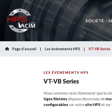
SOCIÉTÉ
S
Page d'accueil
Les événements HPS
VT-VB Series
LES ÉVÉNEMENTS HPS
VT-VB Series
Nous sommes ravis d’annoncer que la sé
tiges filetées
dispose désormais de
mod
configurables
sur notre
site HPS
et sur