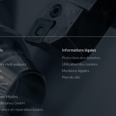
ts
Informations légales
Protection des données
les Hydrauliques
Utilisation des cookies
w
Mentions légales
ds
Plan du site
oires
age Moules
ydropneu GmbH
nance et réparation toutes
es